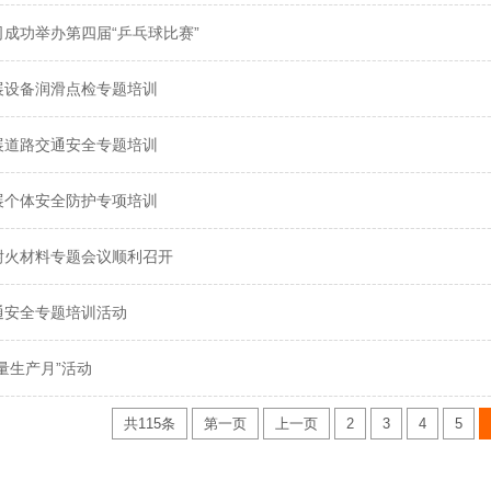
司成功举办第四届“乒乓球比赛”
展设备润滑点检专题培训
展道路交通安全专题培训
展个体安全防护专项培训
耐火材料专题会议顺利召开
通安全专题培训活动
量生产月”活动
共115条
第一页
上一页
2
3
4
5