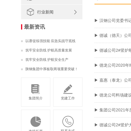
行业新闻
▶ 汉钢公司党委书
最新资讯
▶ 德诚（德天）公
以赛促练强技能 应急实战守底线
▶ 德诚公司2#竖
筑牢安全防线 护航高质量发展
筑牢安全防线 护航安全生产
▶ 德龙公司2020
陕钢集团中厚板取两项重要突破！
▶ 嘉惠（泰龙）公
▶ 德龙公司料场建
集团简介
党建工作
▶ 集团公司2021
▶ 德诚公司2#竖炉