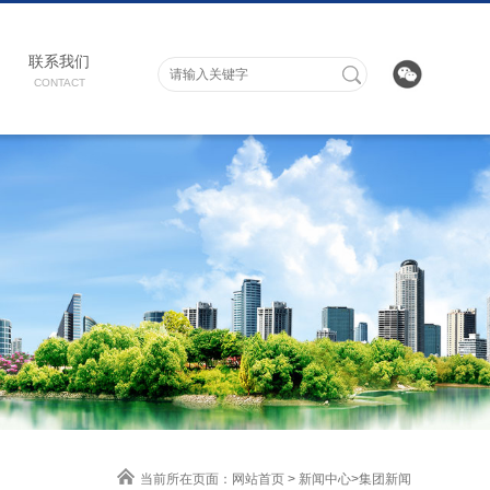
联系我们
CONTACT
当前所在页面：
网站首页
>
新闻中心
>
集团新闻