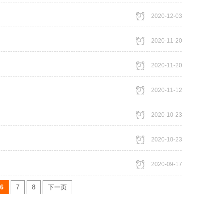
2020-12-03
2020-11-20
2020-11-20
2020-11-12
2020-10-23
2020-10-23
2020-09-17
6
7
8
下一页