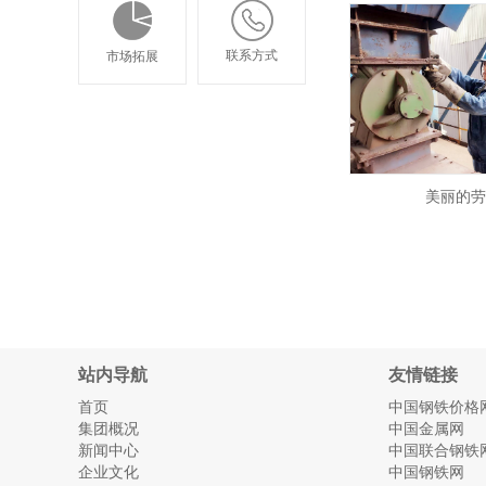
联系方式
市场拓展
美丽的劳
站内导航
友情链接
首页
中国钢铁价格
集团概况
中国金属网
新闻中心
中国联合钢铁
企业文化
中国钢铁网