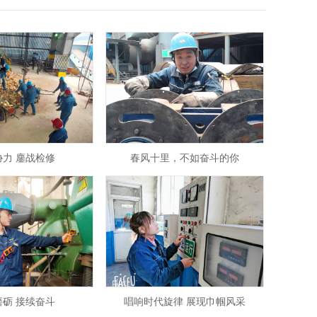
协力 鏖战检修
春风十里，不如奋斗的你
磨砺 接续奋斗
唱响时代旋律 展现巾帼风采