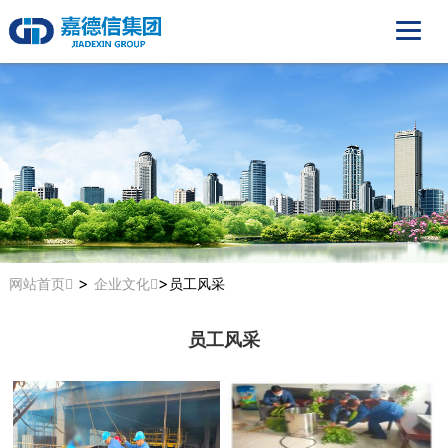
>
>
网站首页
企业文化
员工风采
员工风采