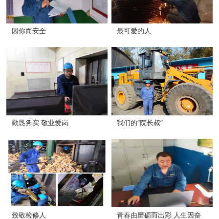
因你而安全
最可爱的人
勤恳务实 敬业爱岗
我们的“院长叔”
致敬检修人
青春由磨砺而出彩 人生因奋