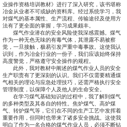
业操作资格培训教材》
进行了深入研究
，
该书堪称
冶金从业者不可或缺的资料库。经过系统学习，我
对煤气的基本属性、生产流程、传输途径及使用方
法有了更全面的掌握，学习成果颇丰。
煤气作业
潜在
的安全
风险使我深感震撼。煤气
作为一种无色无味的有毒气体，其泄露不易被察
觉，一旦接触，极易引发严重中毒事故。这使我认
识到，
作为冶金行业的
一份子
，我们
应该始终保持
高度警觉，严格遵守安全操作的规程。
此外
，我对教材中
阐述
的煤气作业人员
的
安全
生产职责有了更深
刻
的
认识
。我们不仅
需要精通煤
气相关的理论与应急处理技巧，还需严格执行安全
管理制度，以保障个人及他人的生命安全。
在学习煤气基础知识的过程中，我了解到煤气
的多种类型及其各自的特性。焦炉煤气、高炉煤
气、转炉煤气等，它们在不同的生产工艺中发挥着
重要作用，但同时也带来了诸多安全挑战。这使我
明白了作为一名合格的煤气作业人员，必须不断钻