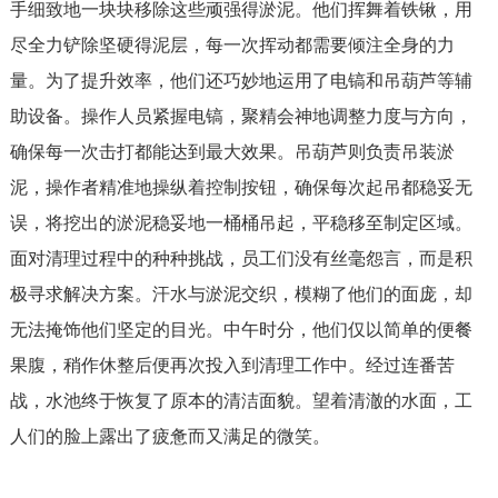
手细致地一块块移除这些顽强得淤泥。他们挥舞着铁锹，用
尽全力铲除坚硬得泥层，每一次挥动都需要倾注全身的力
量。为了提升效率，他们还巧妙地运用了电镐和吊葫芦等辅
助设备。操作人员紧握电镐，聚精会神地调整力度与方向，
确保每一次击打都能达到最大效果。吊葫芦则负责吊装淤
泥，操作者精准地操纵着控制按钮，确保每次起吊都稳妥无
误，将挖出的淤泥稳妥地一桶桶吊起，平稳移至制定区域。
面对清理过程中的种种挑战，员工们没有丝毫怨言，而是积
极寻求解决方案。汗水与淤泥交织，模糊了他们的面庞，却
无法掩饰他们坚定的目光。中午时分，他们仅以简单的便餐
果腹，稍作休整后便再次投入到清理工作中。经过连番苦
战，水池终于恢复了原本的清洁面貌。望着清澈的水面，工
人们的脸上露出了疲惫而又满足的微笑。