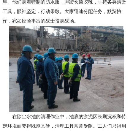
毕。他们身着特制的防水服，脚蹬长筒胶靴，手持各类清淤
工具，眼神
坚定，行动果敢
。大家迅速
分配任务
，默契协
作，宛如
经验丰富的战士投身战场。
在
除尘水
池
的清理作业中，池底的淤泥因长期沉积和特
定环境而变得既厚又硬，清理工具常常受阻。工人们只得用