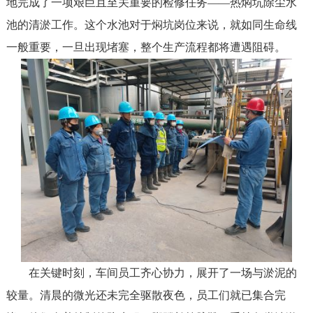
地完成了一项艰巨且至关重要的检修任务
——热焖坑除尘水
池的清淤工作。这个水池对于焖坑岗位来说，就如同生命线
一般重要，一旦出现堵塞，整个生产流程都将遭遇阻碍。
在
关键时刻，车间员工
齐心协力
，
展开了一场与淤泥的
较量
。清晨的微光还未完全驱散夜色，员工们就已集合完